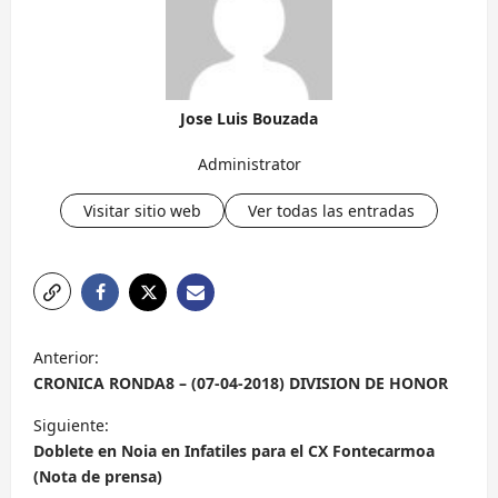
Jose Luis Bouzada
Administrator
Visitar sitio web
Ver todas las entradas
N
Anterior:
a
CRONICA RONDA8 – (07-04-2018) DIVISION DE HONOR
v
Siguiente:
e
Doblete en Noia en Infatiles para el CX Fontecarmoa
g
(Nota de prensa)