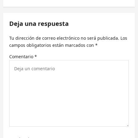
a
c
Deja una respuesta
i
ó
Tu dirección de correo electrónico no será publicada.
Los
n
campos obligatorios están marcados con
*
d
Comentario
*
e
e
n
t
r
a
d
a