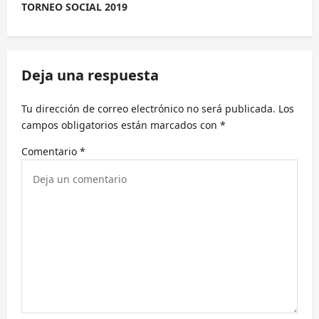
e
TORNEO SOCIAL 2019
g
a
c
Deja una respuesta
i
Tu dirección de correo electrónico no será publicada.
Los
ó
campos obligatorios están marcados con
*
n
Comentario
*
d
e
e
n
t
r
a
d