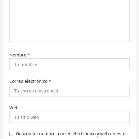
t
r
a
d
a
s
Nombre
*
Correo electrónico
*
Web
Guarda mi nombre, correo electrónico y web en este