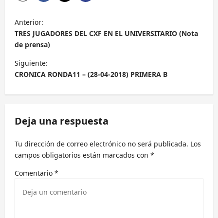
N
Anterior:
a
TRES JUGADORES DEL CXF EN EL UNIVERSITARIO (Nota
v
de prensa)
e
Siguiente:
g
CRONICA RONDA11 – (28-04-2018) PRIMERA B
a
c
Deja una respuesta
i
ó
Tu dirección de correo electrónico no será publicada.
Los
n
campos obligatorios están marcados con
*
d
Comentario
*
e
e
n