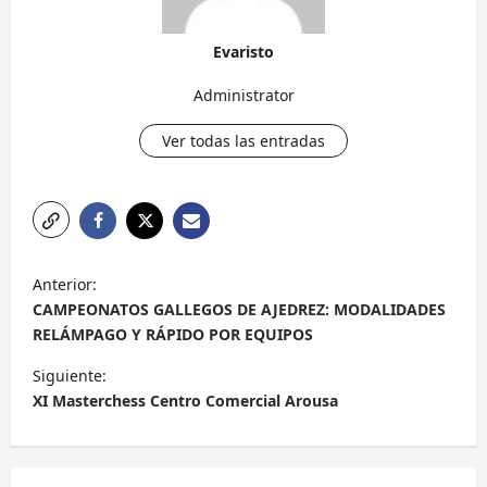
Evaristo
Administrator
Ver todas las entradas
N
Anterior:
a
CAMPEONATOS GALLEGOS DE AJEDREZ: MODALIDADES
v
RELÁMPAGO Y RÁPIDO POR EQUIPOS
e
Siguiente:
g
XI Masterchess Centro Comercial Arousa
a
c