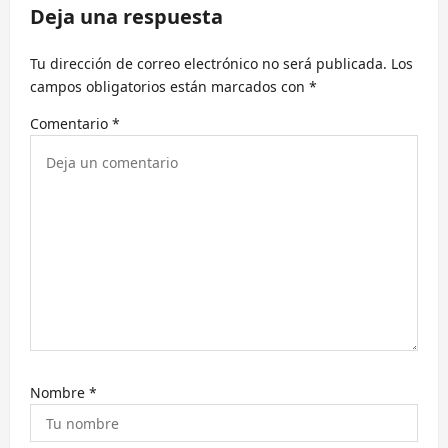
Deja una respuesta
i
ó
Tu dirección de correo electrónico no será publicada.
Los
n
campos obligatorios están marcados con
*
d
Comentario
*
e
e
n
t
r
a
d
a
s
Nombre
*