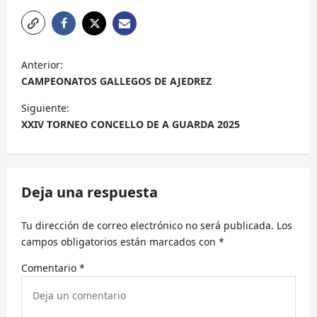
N
Anterior:
a
CAMPEONATOS GALLEGOS DE AJEDREZ
v
Siguiente:
e
XXIV TORNEO CONCELLO DE A GUARDA 2025
g
a
c
Deja una respuesta
i
Tu dirección de correo electrónico no será publicada.
Los
ó
campos obligatorios están marcados con
*
n
Comentario
*
d
e