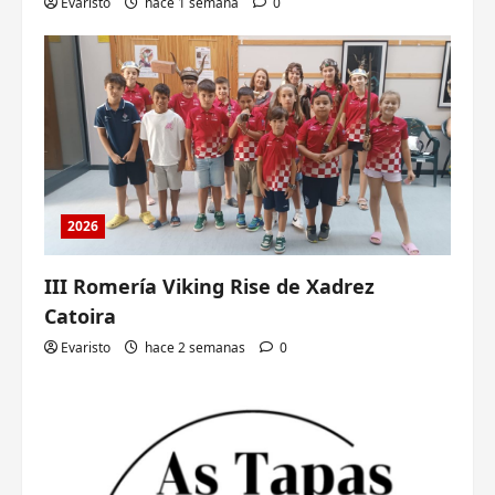
Evaristo
hace 1 semana
0
2026
III Romería Viking Rise de Xadrez
Catoira
Evaristo
hace 2 semanas
0