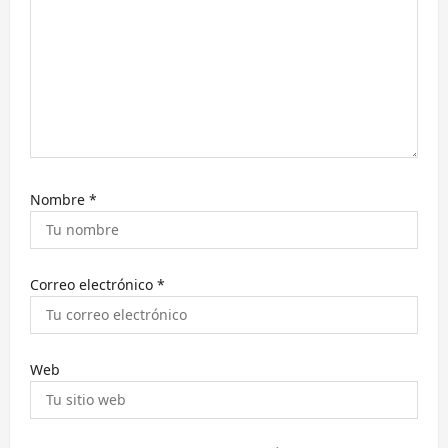
e
n
t
r
a
d
a
Nombre
*
s
Correo electrónico
*
Web