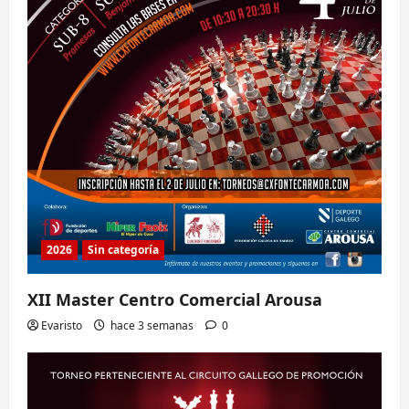
2026
Sin categoría
XII Master Centro Comercial Arousa
Evaristo
hace 3 semanas
0