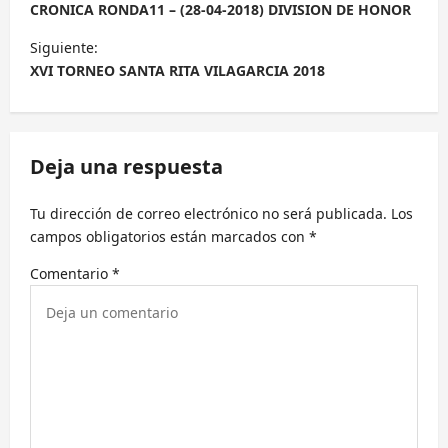
a
CRONICA RONDA11 – (28-04-2018) DIVISION DE HONOR
v
Siguiente:
e
XVI TORNEO SANTA RITA VILAGARCIA 2018
g
a
c
Deja una respuesta
i
Tu dirección de correo electrónico no será publicada.
Los
ó
campos obligatorios están marcados con
*
n
Comentario
*
d
e
e
n
t
r