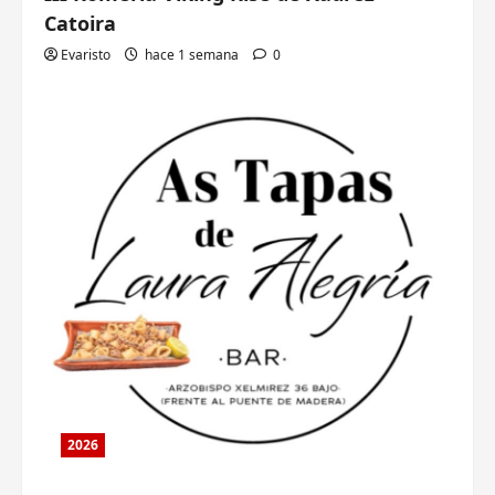
Catoira
Evaristo
hace 1 semana
0
2026