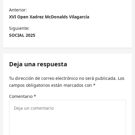
N
Anterior:
a
XVI Open Xadrez McDonalds Vilagarcía
v
Siguiente:
e
SOCIAL 2025
g
a
c
Deja una respuesta
i
Tu dirección de correo electrónico no será publicada.
Los
ó
campos obligatorios están marcados con
*
n
Comentario
*
d
e
e
n