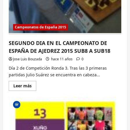
Campeonatos de España 2015
SEGUNDO DIA EN EL CAMPEONATO DE
ESPAÑA DE AJEDREZ 2015 SUB8 A SUB18
Jose Luis Bouzada
hace 11 años
0
Día 2 de Competición Ronda 3. Tras las 3 primeras
partidas Julio Suárez se encuentra en cabeza...
Lee
Leer más
más
sobre
SEGUNDO
DIA
EN
EL
CAMPEONATO
DE
ESPAÑA
DE