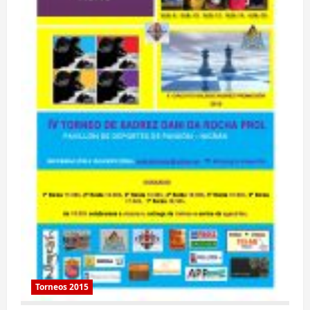
AJEDREZ
2015
SUB8
A
SUB18
Torneos 2015