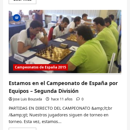
más
sobre
VII
TORNEO
INTERNACIONAL
CONCELLO
DE
RIANXO
Campeonatos de España 2015
Estamos en el Campeonato de España por
Equipos – Segunda División
Jose Luis Bouzada
hace 11 años
0
PARTIDAS EN DIRECTO DEL CAMPEONATO &amp;lt;br
/&amp;gt; Nuestros jugadores siguen de torneo en
torneo. Esta vez, estamos...