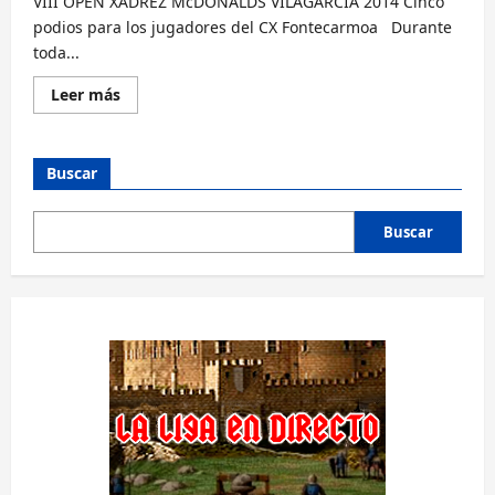
VIII OPEN XADREZ McDONALDS VILAGARCIA 2014 Cinco
podios para los jugadores del CX Fontecarmoa Durante
toda...
Lee
Leer más
más
sobre
Cinco
podios
en
Buscar
el
VIII
OPEN
XADREZ
Buscar
McDONALDS
VILAGARCIA
2014