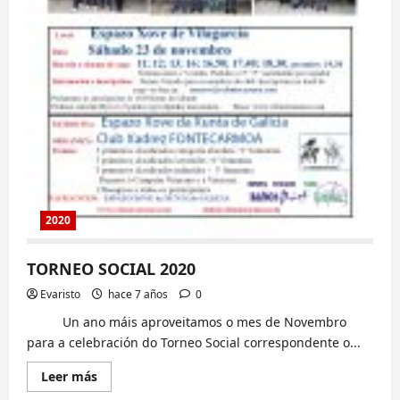
2020
TORNEO SOCIAL 2020
Evaristo
hace 7 años
0
Un ano máis aproveitamos o mes de Novembro
para a celebración do Torneo Social correspondente o...
Lee
Leer más
más