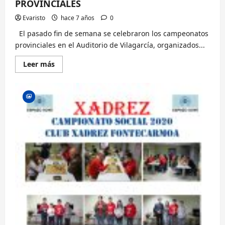
PROVINCIALES
Evaristo
hace 7 años
0
El pasado fin de semana se celebraron los campeonatos
provinciales en el Auditorio de Vilagarcía, organizados...
Lee
Leer más
más
sobre
ACABARON
LOS
CAMPEONATOS
PROVINCIALES