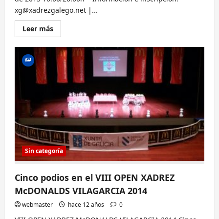
xg@xadrezgalego.net |...
Lee
Leer más
más
sobre
I
FESTA
DO
XADREZ
EDUCATIVO
2015
(20
y
21
JUN
–
Vigo)
Sin categoría
Cinco podios en el VIII OPEN XADREZ
McDONALDS VILAGARCIA 2014
webmaster
hace 12 años
0