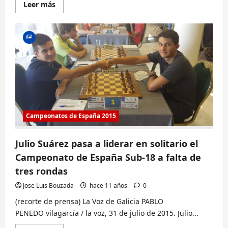
Lee
Leer más
más
sobre
Estamos
en
el
Campeonato
de
España
por
Equipos
–
Segunda
División
Campeonatos de España 2015
Julio Suárez pasa a liderar en solitario el
Campeonato de España Sub-18 a falta de
tres rondas
Jose Luis Bouzada
hace 11 años
0
(recorte de prensa) La Voz de Galicia PABLO
PENEDO vilagarcía / la voz, 31 de julio de 2015. Julio...