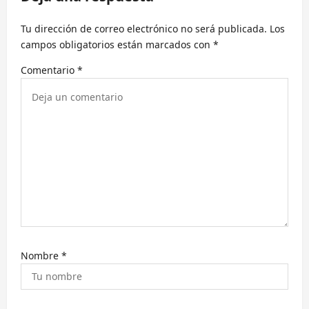
i
Tu dirección de correo electrónico no será publicada.
Los
ó
campos obligatorios están marcados con
*
n
Comentario
*
d
e
e
n
t
r
a
d
a
Nombre
*
s