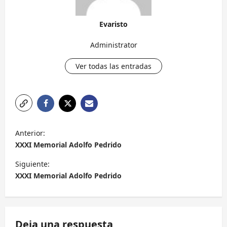
Evaristo
Administrator
Ver todas las entradas
N
Anterior:
a
XXXI Memorial Adolfo Pedrido
v
Siguiente:
e
XXXI Memorial Adolfo Pedrido
g
a
c
Deja una respuesta