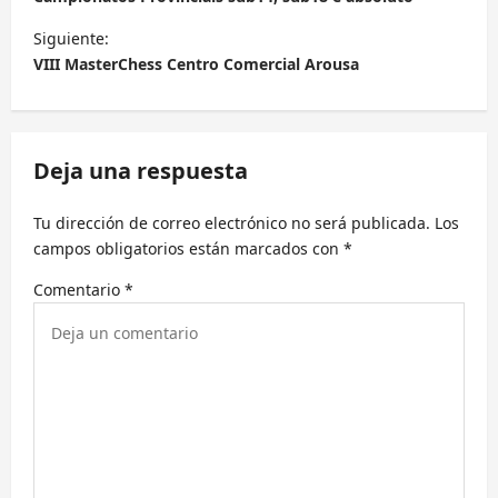
v
Siguiente:
e
VIII MasterChess Centro Comercial Arousa
g
a
c
Deja una respuesta
i
Tu dirección de correo electrónico no será publicada.
Los
ó
campos obligatorios están marcados con
*
n
Comentario
*
d
e
e
n
t
r