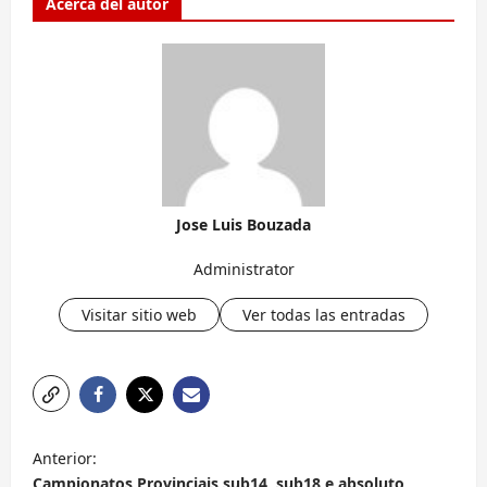
Acerca del autor
Jose Luis Bouzada
Administrator
Visitar sitio web
Ver todas las entradas
N
Anterior:
a
Campionatos Provinciais sub14, sub18 e absoluto