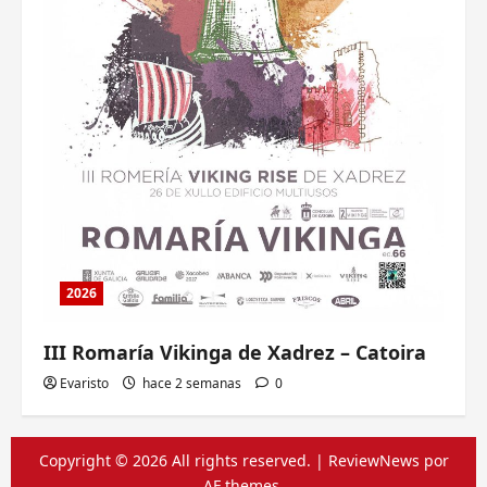
2026
III Romaría Vikinga de Xadrez – Catoira
Evaristo
hace 2 semanas
0
Copyright © 2026 All rights reserved.
|
ReviewNews
por
AF themes.