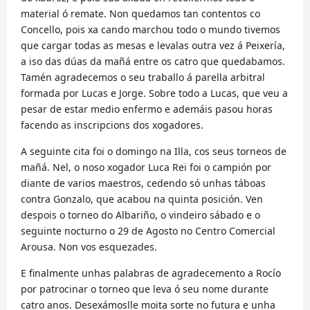
material ó remate. Non quedamos tan contentos co
Concello, pois xa cando marchou todo o mundo tivemos
que cargar todas as mesas e levalas outra vez á Peixería,
a iso das dúas da mañá entre os catro que quedabamos.
Tamén agradecemos o seu traballo á parella arbitral
formada por Lucas e Jorge. Sobre todo a Lucas, que veu a
pesar de estar medio enfermo e ademáis pasou horas
facendo as inscripcions dos xogadores.
A seguinte cita foi o domingo na Illa, cos seus torneos de
mañá. Nel, o noso xogador Luca Rei foi o campión por
diante de varios maestros, cedendo só unhas táboas
contra Gonzalo, que acabou na quinta posición. Ven
despois o torneo do Albariño, o vindeiro sábado e o
seguinte nocturno o 29 de Agosto no Centro Comercial
Arousa. Non vos esquezades.
E finalmente unhas palabras de agradecemento a Rocío
por patrocinar o torneo que leva ó seu nome durante
catro anos. Desexámoslle moita sorte no futura e unha