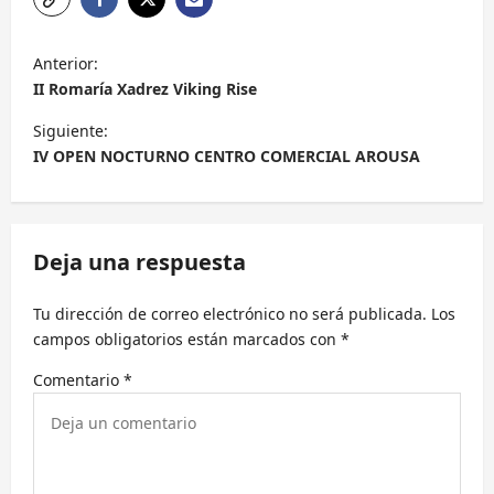
N
Anterior:
a
II Romaría Xadrez Viking Rise
v
Siguiente:
e
IV OPEN NOCTURNO CENTRO COMERCIAL AROUSA
g
a
c
Deja una respuesta
i
Tu dirección de correo electrónico no será publicada.
Los
ó
campos obligatorios están marcados con
*
n
Comentario
*
d
e
e