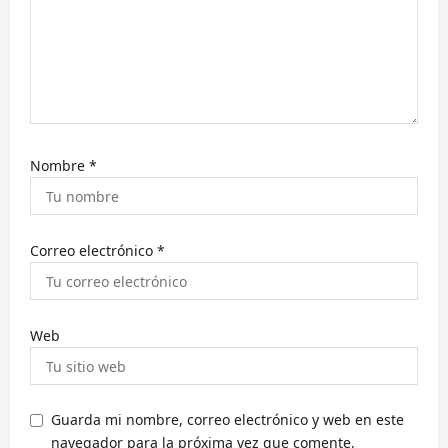
n
t
r
a
d
a
Nombre
*
s
Correo electrónico
*
Web
Guarda mi nombre, correo electrónico y web en este
navegador para la próxima vez que comente.