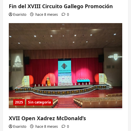
Fin del XVIII Circuito Gallego Promoción
Evaristo
hace 8 meses
0
2025
Sin categoría
XVII Open Xadrez McDonald’s
Evaristo
hace 8 meses
0