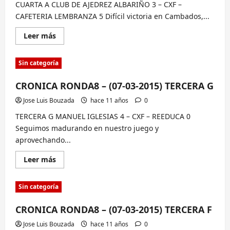
CUARTA A CLUB DE AJEDREZ ALBARIÑO 3 – CXF –
CAFETERIA LEMBRANZA 5 Difícil victoria en Cambados,...
Lee
Leer más
más
sobre
CRONICA
Sin categoría
RONDA8
–
(07-
CRONICA RONDA8 – (07-03-2015) TERCERA G
03-
2015)
CUARTA
Jose Luis Bouzada
hace 11 años
0
A
TERCERA G MANUEL IGLESIAS 4 – CXF – REEDUCA 0
Seguimos madurando en nuestro juego y
aprovechando...
Lee
Leer más
más
sobre
CRONICA
Sin categoría
RONDA8
–
(07-
CRONICA RONDA8 – (07-03-2015) TERCERA F
03-
2015)
TERCERA
Jose Luis Bouzada
hace 11 años
0