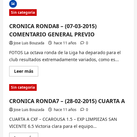
CRONICA
RONDA8
–
Sin categoría
(07-
03-
2015)
CRONICA RONDA8 – (07-03-2015)
DIVISION
DE
COMENTARIO GENERAL PREVIO
HONOR
.
Jose Luis Bouzada
hace 11 años
0
FOTOS La octava ronda de la Liga ha deparado para el
club resultados extremadamente variados, como es...
Lee
Leer más
más
sobre
CRONICA
Sin categoría
RONDA8
–
(07-
CRONICA RONDA7 – (28-02-2015) CUARTA A
03-
2015)
COMENTARIO
Jose Luis Bouzada
hace 11 años
0
GENERAL
PREVIO
CUARTA A CXF – CCAROUSA 1.5 – EXP LIMPIEZAS SAN
VICENTE 6.5 Victoria clara para el equipo...