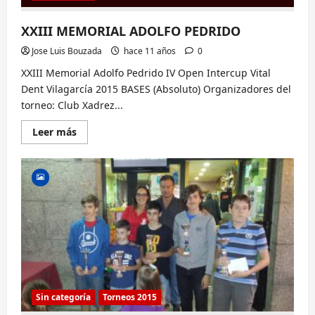
Jose Luis Bouzada
hace 11 años
0
XXIII Memorial Adolfo Pedrido IV Open Intercup Vital
Dent Vilagarcía 2015 BASES (Absoluto) Organizadores del
torneo: Club Xadrez...
Lee
Leer más
más
sobre
XXIII
MEMORIAL
ADOLFO
Sin categoría
Torneos 2015