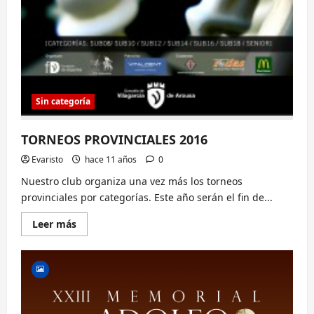
Sin categoría
TORNEOS PROVINCIALES 2016
Evaristo
hace 11 años
0
Nuestro club organiza una vez más los torneos
provinciales por categorías. Este año serán el fin de...
Lee
Leer más
más
sobre
TORNEOS
PROVINCIALES
2016