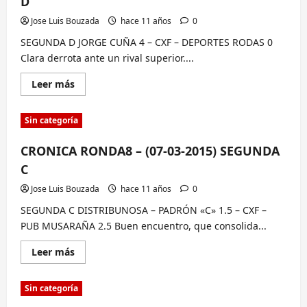
D
SEGUNDA
E
Jose Luis Bouzada
hace 11 años
0
SEGUNDA D JORGE CUÑA 4 – CXF – DEPORTES RODAS 0
Clara derrota ante un rival superior....
Lee
Leer más
más
sobre
CRONICA
Sin categoría
RONDA8
–
(07-
CRONICA RONDA8 – (07-03-2015) SEGUNDA
03-
2015)
C
SEGUNDA
D
Jose Luis Bouzada
hace 11 años
0
SEGUNDA C DISTRIBUNOSA – PADRÓN «C» 1.5 – CXF –
PUB MUSARAÑA 2.5 Buen encuentro, que consolida...
Lee
Leer más
más
sobre
CRONICA
Sin categoría
RONDA8
–