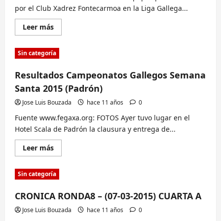
SEMANA
por el Club Xadrez Fontecarmoa en la Liga Gallega...
PASADO
Lee
Leer más
más
sobre
Clasificaciónes
Sin categoría
finales
del
club
Resultados Campeonatos Gallegos Semana
Fontecarmoa
en
Santa 2015 (Padrón)
Liga
Gallega
2015.
Jose Luis Bouzada
hace 11 años
0
Fuente www.fegaxa.org: FOTOS Ayer tuvo lugar en el
Hotel Scala de Padrón la clausura y entrega de...
Lee
Leer más
más
sobre
Resultados
Sin categoría
Campeonatos
Gallegos
Semana
CRONICA RONDA8 – (07-03-2015) CUARTA A
Santa
2015
(Padrón)
Jose Luis Bouzada
hace 11 años
0