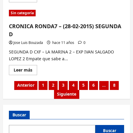
más
sobre
CRONICA
Sin categoría
RONDA7
–
(28-
CRONICA RONDA7 – (28-02-2015) SEGUNDA
02-
2015)
D
TERCERA
F
Jose Luis Bouzada
hace 11 años
0
SEGUNDA D CXF – LA MARINA 2 – EXP IVAN SALGADO
LOPEZ 2 Empate que sabe a...
Lee
Leer más
más
sobre
CRONICA
Paginación
Anterior
1
2
3
4
5
6
…
8
RONDA7
–
de
Siguiente
(28-
02-
entradas
2015)
SEGUNDA
D
Buscar
Buscar