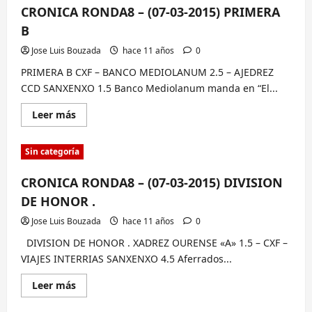
(07-
CRONICA RONDA8 – (07-03-2015) PRIMERA
03-
2015)
B
SEGUNDA
C
Jose Luis Bouzada
hace 11 años
0
PRIMERA B CXF – BANCO MEDIOLANUM 2.5 – AJEDREZ
CCD SANXENXO 1.5 Banco Mediolanum manda en “El...
Lee
Leer más
más
sobre
CRONICA
Sin categoría
RONDA8
–
(07-
CRONICA RONDA8 – (07-03-2015) DIVISION
03-
2015)
DE HONOR .
PRIMERA
B
Jose Luis Bouzada
hace 11 años
0
DIVISION DE HONOR . XADREZ OURENSE «A» 1.5 – CXF –
VIAJES INTERRIAS SANXENXO 4.5 Aferrados...
Lee
Leer más
más
sobre