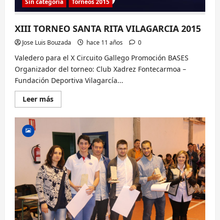
Sin categoría
Torneos 2015
XIII TORNEO SANTA RITA VILAGARCIA 2015
Jose Luis Bouzada
hace 11 años
0
Valedero para el X Circuito Gallego Promoción BASES
Organizador del torneo: Club Xadrez Fontecarmoa –
Fundación Deportiva Vilagarcía...
Lee
Leer más
más
sobre
XIII
TORNEO
SANTA
RITA
VILAGARCIA
2015