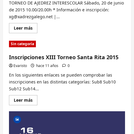
TORNEO DE AJEDREZ INTERESCOLAR Sábado, 20 de junio
de 2015 10.00/20.00h * Información e inscripción:
xg@xadrezgalego.net |...
Lee
Leer más
más
sobre
I
Sin categoría
FESTA
DO
XADREZ
Inscripciones XIII Torneo Santa Rita 2015
EDUCATIVO
2015
(20
Evaristo
hace 11 años
0
y
21
En los siguientes enlaces se pueden comprobar las
JUN
inscripciones en las distintas categorías: Sub8 Sub10
–
Vigo)
Sub12 Sub14...
Lee
Leer más
más
sobre
Inscripciones
XIII
Torneo
Santa
Rita
2015