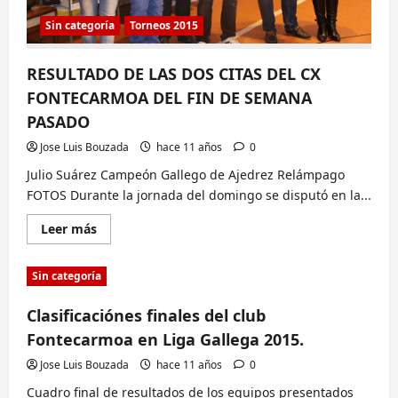
Sin categoría
Torneos 2015
RESULTADO DE LAS DOS CITAS DEL CX
FONTECARMOA DEL FIN DE SEMANA
PASADO
Jose Luis Bouzada
hace 11 años
0
Julio Suárez Campeón Gallego de Ajedrez Relámpago
FOTOS Durante la jornada del domingo se disputó en la...
Lee
Leer más
más
sobre
RESULTADO
Sin categoría
DE
LAS
DOS
Clasificaciónes finales del club
CITAS
DEL
Fontecarmoa en Liga Gallega 2015.
CX
FONTECARMOA
DEL
Jose Luis Bouzada
hace 11 años
0
FIN
DE
Cuadro final de resultados de los equipos presentados