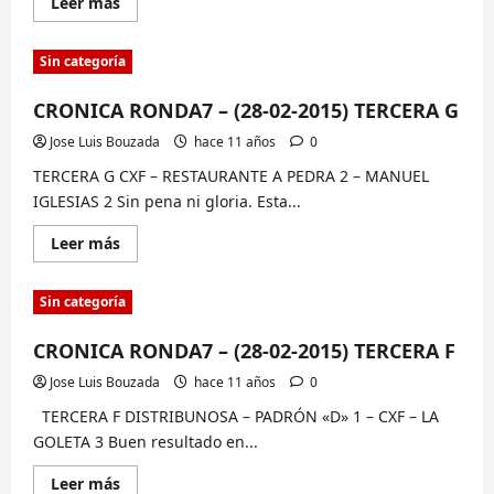
Lee
Leer más
más
sobre
CRONICA
Sin categoría
RONDA7
–
(28-
CRONICA RONDA7 – (28-02-2015) TERCERA G
02-
2015)
CUARTA
Jose Luis Bouzada
hace 11 años
0
A
TERCERA G CXF – RESTAURANTE A PEDRA 2 – MANUEL
IGLESIAS 2 Sin pena ni gloria. Esta...
Lee
Leer más
más
sobre
CRONICA
Sin categoría
RONDA7
–
(28-
CRONICA RONDA7 – (28-02-2015) TERCERA F
02-
2015)
TERCERA
Jose Luis Bouzada
hace 11 años
0
G
TERCERA F DISTRIBUNOSA – PADRÓN «D» 1 – CXF – LA
GOLETA 3 Buen resultado en...
Lee
Leer más