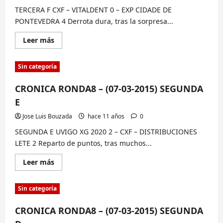
G
TERCERA F CXF – VITALDENT 0 – EXP CIDADE DE
PONTEVEDRA 4 Derrota dura, tras la sorpresa...
Lee
Leer más
más
sobre
CRONICA
Sin categoría
RONDA8
–
(07-
CRONICA RONDA8 – (07-03-2015) SEGUNDA
03-
2015)
E
TERCERA
F
Jose Luis Bouzada
hace 11 años
0
SEGUNDA E UVIGO XG 2020 2 – CXF – DISTRIBUCIONES
LETE 2 Reparto de puntos, tras muchos...
Lee
Leer más
más
sobre
CRONICA
Sin categoría
RONDA8
–
(07-
CRONICA RONDA8 – (07-03-2015) SEGUNDA
03-
2015)