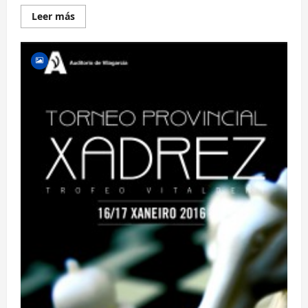
Lee
Leer más
más
sobre
¡5
CORONAS
PARA
EL
FONTECARMOA
EN
LOS
PROVINCIALES!