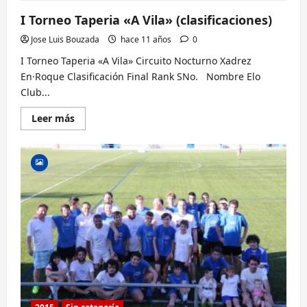
I Torneo Taperia «A Vila» (clasificaciones)
Jose Luis Bouzada
hace 11 años
0
I Torneo Taperia «A Vila» Circuito Nocturno Xadrez
En·Roque Clasificación Final Rank SNo. Nombre Elo
Club...
Lee
Leer más
más
sobre
I
Torneo
Taperia
«A
Vila»
(clasificaciones)