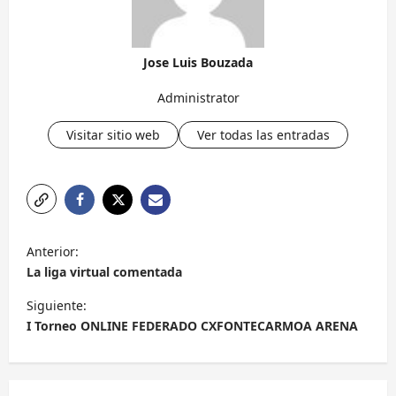
Jose Luis Bouzada
Administrator
Visitar sitio web
Ver todas las entradas
N
Anterior:
a
La liga virtual comentada
v
Siguiente:
e
I Torneo ONLINE FEDERADO CXFONTECARMOA ARENA
g
a