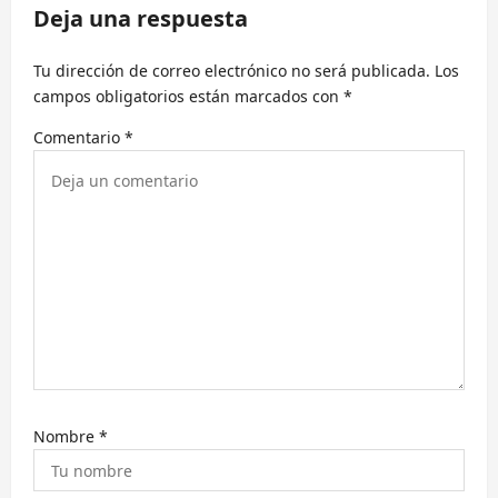
c
Deja una respuesta
i
Tu dirección de correo electrónico no será publicada.
Los
ó
campos obligatorios están marcados con
*
n
Comentario
*
d
e
e
n
t
r
a
d
a
Nombre
*
s