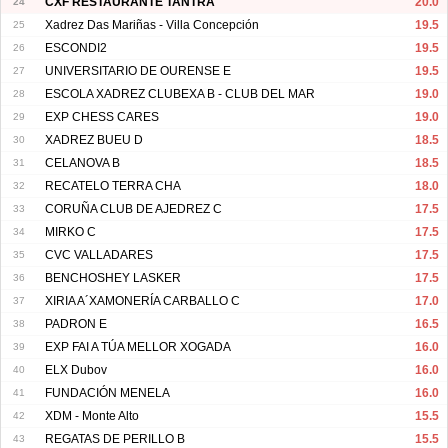
24
CXF RESTAURANTE TANTRA
20.0
25
Xadrez Das Mariñas - Villa Concepción
19.5
26
ESCONDI2
19.5
27
UNIVERSITARIO DE OURENSE E
19.5
28
ESCOLA XADREZ CLUBEXA B - CLUB DEL MAR
19.0
29
EXP CHESS CARES
19.0
30
XADREZ BUEU D
18.5
31
CELANOVA B
18.5
32
RECATELO TERRA CHA
18.0
33
CORUÑA CLUB DE AJEDREZ C
17.5
34
MIRKO C
17.5
35
CVC VALLADARES
17.5
36
BENCHOSHEY LASKER
17.5
37
XIRIA A´XAMONERÍA CARBALLO C
17.0
38
PADRON E
16.5
39
EXP FAI A TÚA MELLOR XOGADA
16.0
40
ELX Dubov
16.0
41
FUNDACIÓN MENELA
16.0
42
XDM - Monte Alto
15.5
43
REGATAS DE PERILLO B
15.5