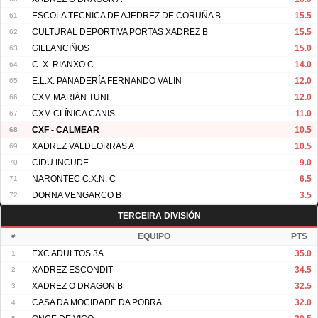
61
ESCOLA TECNICA DE AJEDREZ DE CORUÑA B
15.5
62
CULTURAL DEPORTIVA PORTAS XADREZ B
15.5
63
GILLANCIÑOS
15.0
64
C. X. RIANXO C
14.0
65
E.L.X. PANADERÍA FERNANDO VALIN
12.0
66
CXM MARIÁN TUNI
12.0
67
CXM CLÍNICA CANIS
11.0
68
CXF - CALMEAR
10.5
69
XADREZ VALDEORRAS A
10.5
70
CIDU INCUDE
9.0
71
NARONTEC C.X.N. C
6.5
72
DORNA VENGARCO B
3.5
TERCEIRA DIVISIÓN
#
EQUIPO
PTS
1
EXC ADULTOS 3A
35.0
2
XADREZ ESCONDIT
34.5
3
XADREZ O DRAGON B
32.5
4
CASA DA MOCIDADE DA POBRA
32.0