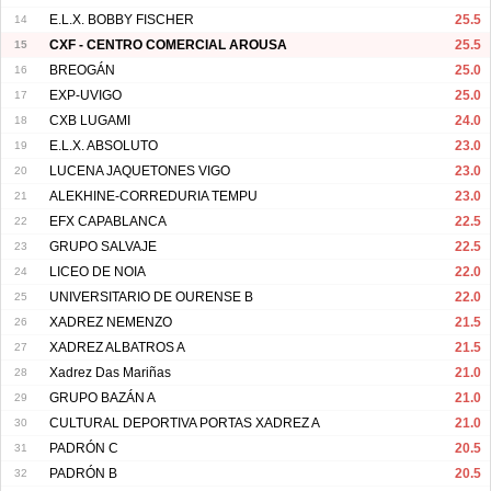
14
E.L.X. BOBBY FISCHER
25.5
15
CXF - CENTRO COMERCIAL AROUSA
25.5
16
BREOGÁN
25.0
17
EXP-UVIGO
25.0
18
CXB LUGAMI
24.0
19
E.L.X. ABSOLUTO
23.0
20
LUCENA JAQUETONES VIGO
23.0
21
ALEKHINE-CORREDURIA TEMPU
23.0
22
EFX CAPABLANCA
22.5
23
GRUPO SALVAJE
22.5
24
LICEO DE NOIA
22.0
25
UNIVERSITARIO DE OURENSE B
22.0
26
XADREZ NEMENZO
21.5
27
XADREZ ALBATROS A
21.5
28
Xadrez Das Mariñas
21.0
29
GRUPO BAZÁN A
21.0
30
CULTURAL DEPORTIVA PORTAS XADREZ A
21.0
31
PADRÓN C
20.5
32
PADRÓN B
20.5