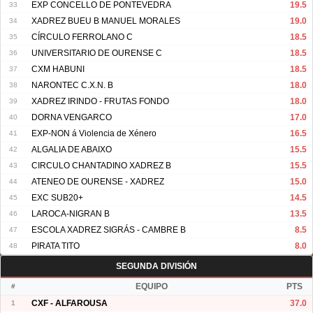
33
EXP CONCELLO DE PONTEVEDRA
19.5
34
XADREZ BUEU B MANUEL MORALES
19.0
35
CÍRCULO FERROLANO C
18.5
36
UNIVERSITARIO DE OURENSE C
18.5
37
CXM HABUNI
18.5
38
NARONTEC C.X.N. B
18.0
39
XADREZ IRINDO - FRUTAS FONDO
18.0
40
DORNA VENGARCO
17.0
41
EXP-NON á Violencia de Xénero
16.5
42
ALGALIA DE ABAIXO
15.5
43
CIRCULO CHANTADINO XADREZ B
15.5
44
ATENEO DE OURENSE - XADREZ
15.0
45
EXC SUB20+
14.5
46
LAROCA-NIGRAN B
13.5
47
ESCOLA XADREZ SIGRÁS - CAMBRE B
8.5
48
PIRATA TITO
8.0
SEGUNDA DIVISIÓN
#
EQUIPO
PTS
1
CXF - ALFAROUSA
37.0