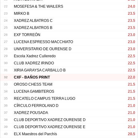
22
MOSEFESA & THE WAILERS
24.0
23
MIRKO B
23.5
24
XADREZ ALBATROS C
23.5
25
XADREZ ALBATROS B
23.5
26
EXF TORREÓN
23.0
27
LUCENA ESPRESSO MACCHIATO
23.0
28
UNIVERSITARIO DE OURENSE D
23.0
29
Escola Xadrez Culleredo
22.5
30
CLUB XADREZ IRINDO
22.5
31
XIRIA GARAYSA CARBALLO B
22.5
32
CXF - BAÑOS PRINT
22.0
33
OROSO CHESS TEAM
21.5
34
LUCENA GAMBITEROS
21.5
35
RECATELO CAMPUS TERRA LUGO
21.5
36
CÍRCULO FERROLANO D
21.0
37
XADREZ POUSADA
21.0
38
CLUB DEPORTIVO XADREZ OURENSE D
21.0
39
CLUB DEPORTIVO XADREZ OURENSE E
21.0
40
ELX Maestros del Parchís
20.5