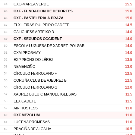
44
CXO-MAREA VERDE
15.5
45
CXF - FUNDACION DE DEPORTES
15.0
46
CXF - PASTELERÍA A PRAZA
15.0
47
ELX LEIRAS PULPEIRO CADETE
14.5
48
GALICHESS ARTEIXO B
14.0
49
CXF - SEGUROS OCCIDENT
14.0
50
ESCOLA LUGUESA DE XADREZ. POLGAR
14.0
51
CXM PROSAMY
14.0
52
EXP PEÓNS DO LÉREZ
13.5
53
NEMENZIÑO
13.0
54
CÍRCULO FERROLANO F
12.5
55
CORUÑA CLUB DE AJEDREZ B
12.5
56
CÍRCULO FERROLANO G
12.0
57
XADREZ BUEU C MANUEL IGLESIAS
11.5
58
ELX CADETE
11.5
59
AIR HOSTESS
11.0
60
CXF MEZCLUM
11.0
61
LUCENA PROMESAS
11.0
62
PRACIÑA DE ALGALIA
10.5