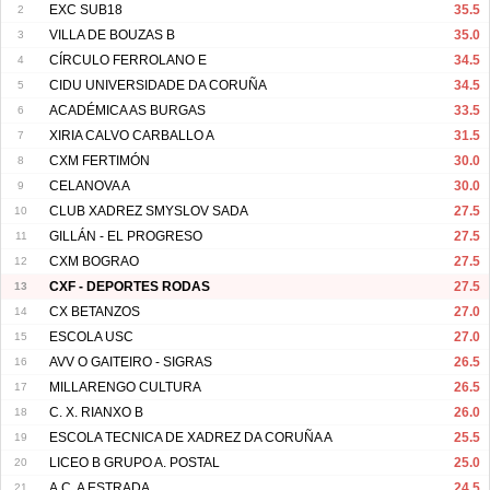
2
EXC SUB18
35.5
3
VILLA DE BOUZAS B
35.0
4
CÍRCULO FERROLANO E
34.5
5
CIDU UNIVERSIDADE DA CORUÑA
34.5
6
ACADÉMICA AS BURGAS
33.5
7
XIRIA CALVO CARBALLO A
31.5
8
CXM FERTIMÓN
30.0
9
CELANOVA A
30.0
10
CLUB XADREZ SMYSLOV SADA
27.5
11
GILLÁN - EL PROGRESO
27.5
12
CXM BOGRAO
27.5
13
CXF - DEPORTES RODAS
27.5
14
CX BETANZOS
27.0
15
ESCOLA USC
27.0
16
AVV O GAITEIRO - SIGRAS
26.5
17
MILLARENGO CULTURA
26.5
18
C. X. RIANXO B
26.0
19
ESCOLA TECNICA DE XADREZ DA CORUÑA A
25.5
20
LICEO B GRUPO A. POSTAL
25.0
21
A.C. A ESTRADA
24.5