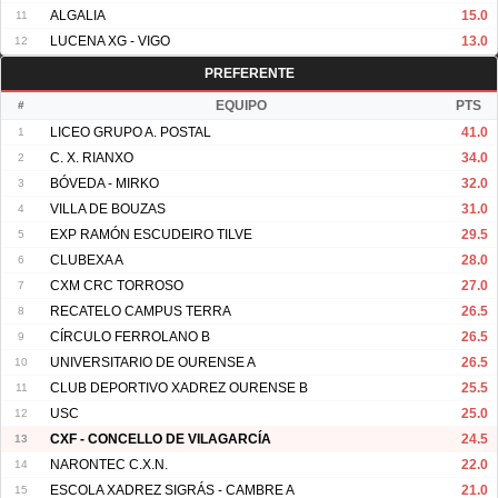
11
ALGALIA
15.0
12
LUCENA XG - VIGO
13.0
PREFERENTE
#
EQUIPO
PTS
1
LICEO GRUPO A. POSTAL
41.0
2
C. X. RIANXO
34.0
3
BÓVEDA - MIRKO
32.0
4
VILLA DE BOUZAS
31.0
5
EXP RAMÓN ESCUDEIRO TILVE
29.5
6
CLUBEXA A
28.0
7
CXM CRC TORROSO
27.0
8
RECATELO CAMPUS TERRA
26.5
9
CÍRCULO FERROLANO B
26.5
10
UNIVERSITARIO DE OURENSE A
26.5
11
CLUB DEPORTIVO XADREZ OURENSE B
25.5
12
USC
25.0
13
CXF - CONCELLO DE VILAGARCÍA
24.5
14
NARONTEC C.X.N.
22.0
15
ESCOLA XADREZ SIGRÁS - CAMBRE A
21.0