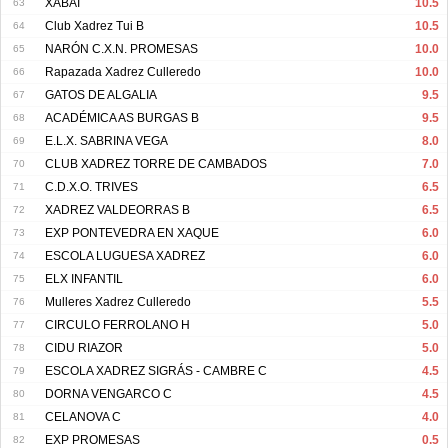
63
XABAI
10.5
64
Club Xadrez Tui B
10.5
65
NARÓN C.X.N. PROMESAS
10.0
66
Rapazada Xadrez Culleredo
10.0
67
GATOS DE ALGALIA
9.5
68
ACADÉMICA AS BURGAS B
9.5
69
E.L.X. SABRINA VEGA
8.0
70
CLUB XADREZ TORRE DE CAMBADOS
7.0
71
C.D.X.O. TRIVES
6.5
72
XADREZ VALDEORRAS B
6.5
73
EXP PONTEVEDRA EN XAQUE
6.0
74
ESCOLA LUGUESA XADREZ
6.0
75
ELX INFANTIL
6.0
76
Mulleres Xadrez Culleredo
5.5
77
CIRCULO FERROLANO H
5.0
78
CIDU RIAZOR
5.0
79
ESCOLA XADREZ SIGRÁS - CAMBRE C
4.5
80
DORNA VENGARCO C
4.5
81
CELANOVA C
4.0
82
EXP PROMESAS
0.5