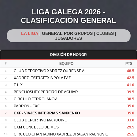
LIGA GALEGA 2026 -
CLASIFICACIÓN GENERAL
LA LIGA
|
GENERAL POR GRUPOS
|
CLUBES
|
JUGADORES
DIVISIÓN DE HONOR
#
EQUIPO
PTS
1
CLUB DEPORTIVO XADREZ OURENSE A
48.5
2
XADREZ: ESTRATEXIA POLA PAZ
42.5
3
E.L.X.
41.0
4
BENCHOSHEY PEREIRO DE AGUIAR
39.5
5
CÍRCULO FERROLANO A
38.5
6
PADRÓN - EXC
35.0
7
CXF - VIAJES INTERRIAS SANXENXO
35.0
8
CLUB DEPORTIVO MARQUIÑO
33.0
9
CXM CONCELLO DE MOS
29.5
10
CIRCULO CHANTADINO XADREZ DRAGAN PAUNOVIC
25.5