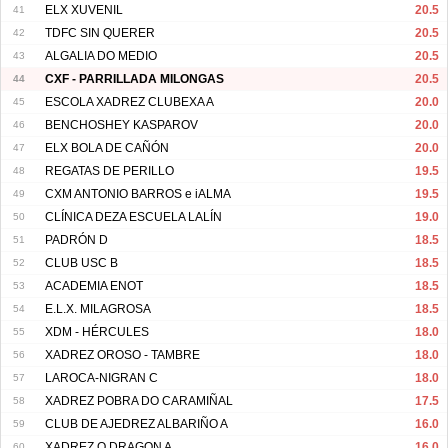
41
ELX XUVENIL
20.5
42
TDFC SIN QUERER
20.5
43
ALGALIA DO MEDIO
20.5
44
CXF - PARRILLADA MILONGAS
20.5
45
ESCOLA XADREZ CLUBEXA A
20.0
46
BENCHOSHEY KASPAROV
20.0
47
ELX BOLA DE CAÑÓN
20.0
48
REGATAS DE PERILLO
19.5
49
CXM ANTONIO BARROS e iALMA
19.5
50
CLÍNICA DEZA ESCUELA LALÍN
19.0
51
PADRÓN D
18.5
52
CLUB USC B
18.5
53
ACADEMIA ENOT
18.5
54
E.L.X. MILAGROSA
18.5
55
XDM - HÉRCULES
18.0
56
XADREZ OROSO - TAMBRE
18.0
57
LAROCA-NIGRAN C
18.0
58
XADREZ POBRA DO CARAMIÑAL
17.5
59
CLUB DE AJEDREZ ALBARIÑO A
16.0
60
XADREZ O DRAGON A
16.0