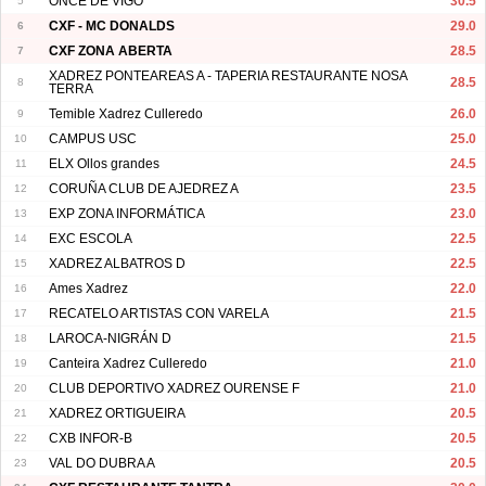
5
ONCE DE VIGO
30.5
6
CXF - MC DONALDS
29.0
7
CXF ZONA ABERTA
28.5
XADREZ PONTEAREAS A - TAPERIA RESTAURANTE NOSA
8
28.5
TERRA
9
Temible Xadrez Culleredo
26.0
10
CAMPUS USC
25.0
11
ELX Ollos grandes
24.5
12
CORUÑA CLUB DE AJEDREZ A
23.5
13
EXP ZONA INFORMÁTICA
23.0
14
EXC ESCOLA
22.5
15
XADREZ ALBATROS D
22.5
16
Ames Xadrez
22.0
17
RECATELO ARTISTAS CON VARELA
21.5
18
LAROCA-NIGRÁN D
21.5
19
Canteira Xadrez Culleredo
21.0
20
CLUB DEPORTIVO XADREZ OURENSE F
21.0
21
XADREZ ORTIGUEIRA
20.5
22
CXB INFOR-B
20.5
23
VAL DO DUBRA A
20.5